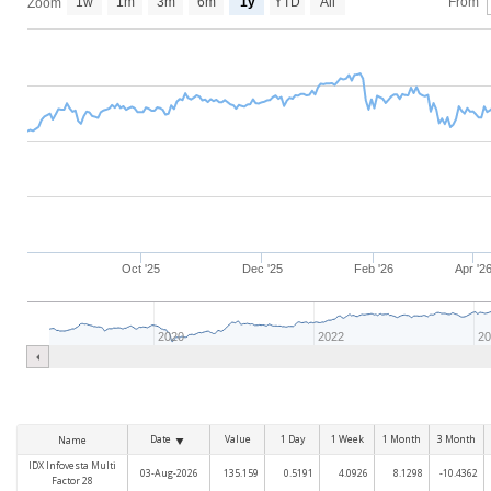
1w
1m
3m
6m
1y
YTD
All
From
Zoom
Oct '25
Dec '25
Feb '26
Apr '2
2020
2022
2
Date
Value
1 Day
1 Week
1 Month
3 Month
Name
IDX Infovesta Multi
03-Aug-2026
135.159
0.5191
4.0926
8.1298
-10.4362
Factor 28