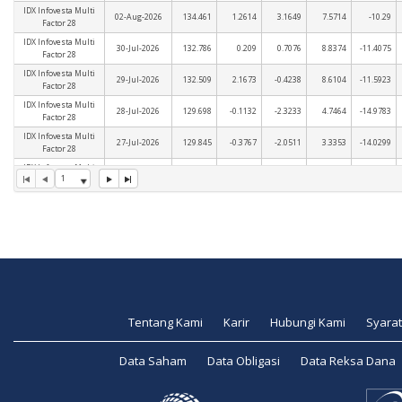
IDX Infovesta Multi
02-Aug-2026
134.461
1.2614
3.1649
7.5714
-10.29
Factor 28
IDX Infovesta Multi
30-Jul-2026
132.786
0.209
0.7076
8.8374
-11.4075
Factor 28
IDX Infovesta Multi
29-Jul-2026
132.509
2.1673
-0.4238
8.6104
-11.5923
Factor 28
IDX Infovesta Multi
28-Jul-2026
129.698
-0.1132
-2.3233
4.7464
-14.9783
Factor 28
IDX Infovesta Multi
27-Jul-2026
129.845
-0.3767
-2.0511
3.3353
-14.0299
Factor 28
IDX Infovesta Multi
26-Jul-2026
130.336
-1.1505
-1.1453
3.7261
-14.987
1
Factor 28
IDX Infovesta Multi
23-Jul-2026
131.853
-0.9168
0.859
5.8525
-13.979
Factor 28
IDX Infovesta Multi
22-Jul-2026
133.073
0.2184
2.9865
4.9935
-14.9269
Factor 28
IDX Infovesta Multi
21-Jul-2026
132.783
0.1652
3.4152
5.3073
-15.1319
Factor 28
Tentang Kami
Karir
Hubungi Kami
Syarat
Data Saham
Data Obligasi
Data Reksa Dana