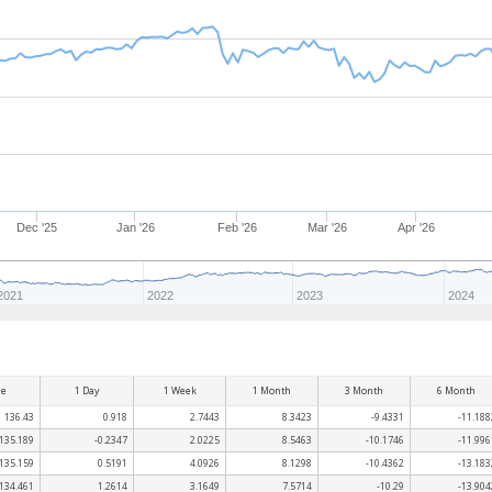
Dec '25
Jan '26
Feb '26
Mar '26
Apr '26
2021
2022
2023
2024
ue
1 Day
1 Week
1 Month
3 Month
6 Month
136.43
0.918
2.7443
8.3423
-9.4331
-11.188
135.189
-0.2347
2.0225
8.5463
-10.1746
-11.996
135.159
0.5191
4.0926
8.1298
-10.4362
-13.183
134.461
1.2614
3.1649
7.5714
-10.29
-13.904