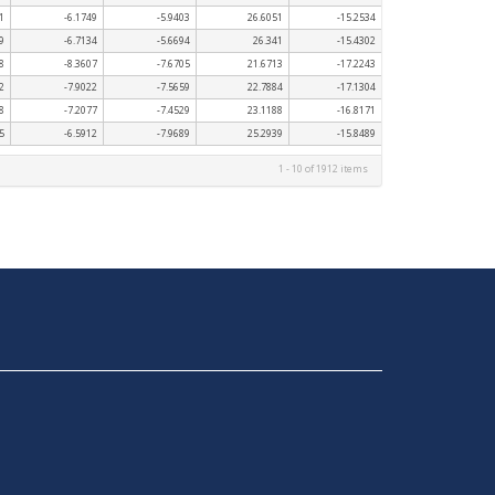
1
-6.1749
-5.9403
26.6051
-15.2534
9
-6.7134
-5.6694
26.341
-15.4302
8
-8.3607
-7.6705
21.6713
-17.2243
2
-7.9022
-7.5659
22.7884
-17.1304
8
-7.2077
-7.4529
23.1188
-16.8171
5
-6.5912
-7.9689
25.2939
-15.8489
1 - 10 of 1912 items