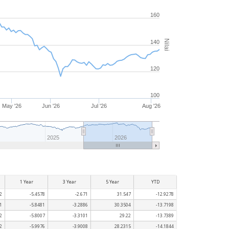
160
Nilai
140
120
100
May '26
Jun '26
Jul '26
Aug '26
2025
2026
1 Year
3 Year
5 Year
YTD
2
-5.4578
-2.671
31.547
-12.9278
1
-5.8481
-3.2886
30.3504
-13.7198
2
-5.8007
-3.3101
29.22
-13.7389
2
-5.9976
-3.9008
28.2315
-14.1844